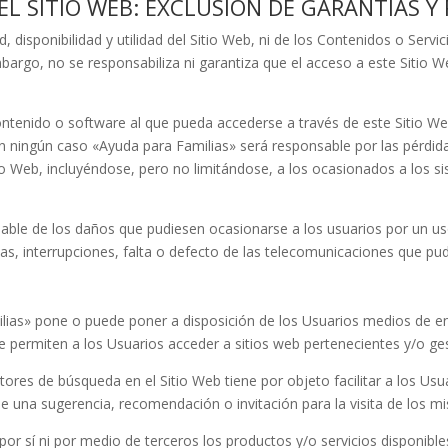
 EL SITIO WEB: EXCLUSIÓN DE GARANTÍAS 
, disponibilidad y utilidad del Sitio Web, ni de los Contenidos o Servic
bargo, no se responsabiliza ni garantiza que el acceso a este Sitio W
ntenido o software al que pueda accederse a través de este Sitio Web
En ningún caso
«Ayuda para Familias»
será responsable por las pérdida
tio Web, incluyéndose, pero no limitándose, a los ocasionados a los 
le de los daños que pudiesen ocasionarse a los usuarios por un uso
, interrupciones, falta o defecto de las telecomunicaciones que pudi
lias»
pone o puede poner a disposición de los Usuarios medios de enl
 permiten a los Usuarios acceder a sitios web pertenecientes y/o ge
otores de búsqueda en el Sitio Web tiene por objeto facilitar a los Us
se una sugerencia, recomendación o invitación para la visita de los m
por sí ni por medio de terceros los productos y/o servicios disponible