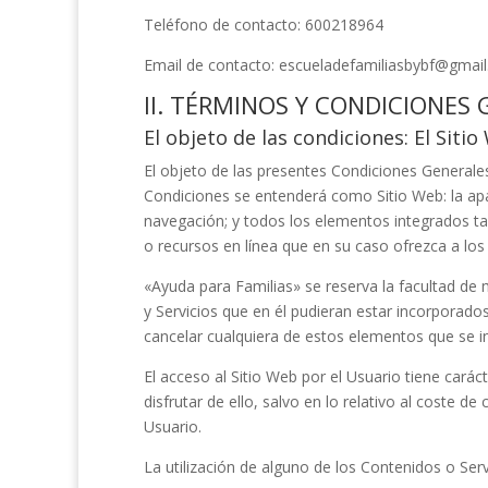
Teléfono de contacto:
600218964
Email de contacto:
escueladefamiliasbybf@gmai
II. TÉRMINOS Y CONDICIONES
El objeto de las condiciones: El Siti
El objeto de las presentes Condiciones Generales 
Condiciones se entenderá como Sitio Web: la apar
navegación; y todos los elementos integrados tan
o recursos en línea que en su caso ofrezca a los 
«Ayuda para Familias»
se reserva la facultad de 
y Servicios que en él pudieran estar incorporad
cancelar cualquiera de estos elementos que se i
El acceso al Sitio Web por el Usuario tiene carác
disfrutar de ello, salvo en lo relativo al coste
Usuario.
La utilización de alguno de los Contenidos o Serv