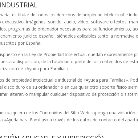
 INDUSTRIAL
aria, es titular de todos los derechos de propiedad intelectual e indu
no exhaustivo, imágenes, sonido, audio, vídeo, software o textos, ma
ados, programas de ordenador necesarios para su funcionamiento, acce
denamiento jurídico español, siéndoles aplicables tanto la normativ
 suscritos por España.
ispuesto en la Ley de Propiedad Intelectual, quedan expresamente proh
uesta a disposición, de la totalidad o parte de los contenidos de est
orización de
«Ayuda para Familias»
.
 de propiedad intelectual e industrial de
«Ayuda para Familias»
. Pod
 el disco duro de su ordenador o en cualquier otro soporte físico si
mir, alterar, o manipular cualquier dispositivo de protección o sistem
ue cualquiera de los Contenidos del Sitio Web suponga una violación 
 a
«Ayuda para Familias»
a través de los datos de contacto del ap