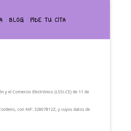
A
BLOG
PIDE TU CITA
ón y el Comercio Electrónico (LSSI-CE) de 11 de
Cordeiro
, con NIF:
32807812Z
, y cuyos datos de