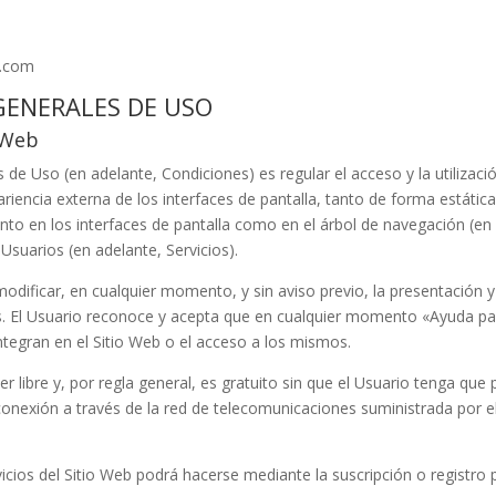
l.com
 GENERALES DE USO
o Web
de Uso (en adelante, Condiciones) es regular el acceso y la utilizació
iencia externa de los interfaces de pantalla, tanto de forma estátic
to en los interfaces de pantalla como en el árbol de navegación (en 
Usuarios (en adelante, Servicios).
modificar, en cualquier momento, y sin aviso previo, la presentación 
os. El Usuario reconoce y acepta que en cualquier momento
«Ayuda pa
ntegran en el Sitio Web o el acceso a los mismos.
ter libre y, por regla general, es gratuito sin que el Usuario tenga q
 de conexión a través de la red de telecomunicaciones suministrada por
icios del Sitio Web podrá hacerse mediante la suscripción o registro p