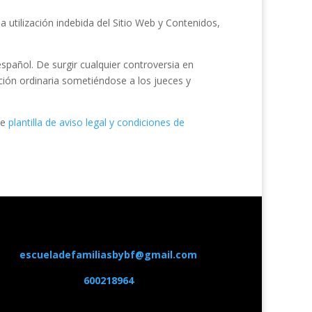
a utilización indebida del Sitio Web y Contenidos,
 español. De surgir cualquier controversia en
icción ordinaria sometiéndose a los jueces y
de
plantilla de aviso legal y condiciones de
escueladefamiliasbybf@gmail.com
600218964